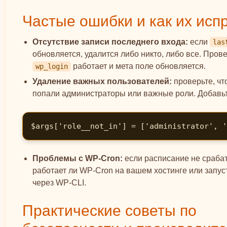
Частые ошибки и как их исп
Отсутствие записи последнего входа:
если
las
обновляется, удалится либо никто, либо все. Провер
работает и мета поле обновляется.
wp_login
Удаление важных пользователей:
проверьте, чт
попали администраторы или важные роли. Добавьт
$args['role__not_in'] = ['administrator', '
Проблемы с WP-Cron:
если расписание не срабат
работает ли WP-Cron на вашем хостинге или запус
через WP-CLI.
Практические советы по