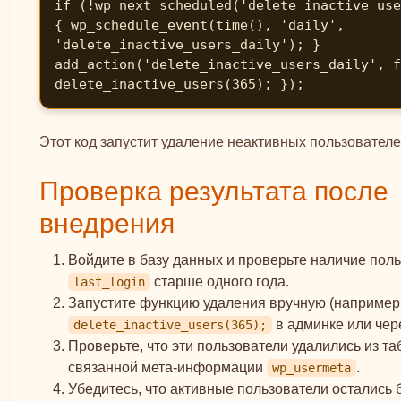
if (!wp_next_scheduled('delete_inactive_use
{ wp_schedule_event(time(), 'daily', 
'delete_inactive_users_daily'); } 
add_action('delete_inactive_users_daily', f
delete_inactive_users(365); });
Этот код запустит удаление неактивных пользователей
Проверка результата после
внедрения
Войдите в базу данных и проверьте наличие поль
старше одного года.
last_login
Запустите функцию удаления вручную (например
в админке или чер
delete_inactive_users(365);
Проверьте, что эти пользователи удалились из т
связанной мета-информации
.
wp_usermeta
Убедитесь, что активные пользователи остались 