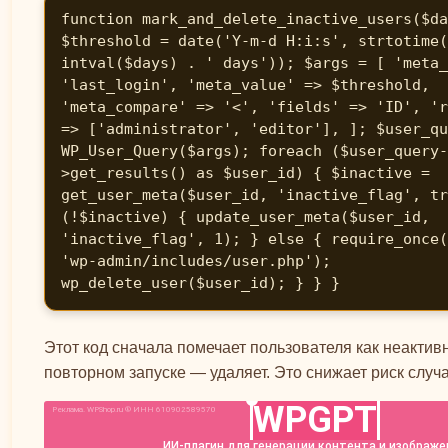
function mark_and_delete_inactive_users($da
$threshold = date('Y-m-d H:i:s', strtotime(
intval($days) . ' days')); $args = [ 'meta_
'last_login', 'meta_value' => $threshold, 
'meta_compare' => '<', 'fields' => 'ID', 'r
=> ['administrator', 'editor'], ]; $user_qu
WP_User_Query($args); foreach ($user_query-
>get_results() as $user_id) { $inactive = 
get_user_meta($user_id, 'inactive_flag', tr
(!$inactive) { update_user_meta($user_id, 
'inactive_flag', 1); } else { require_once(
'wp-admin/includes/user.php'); 
wp_delete_user($user_id); } } }
Этот код сначала помечает пользователя как неактивн
повторном запуске — удаляет. Это снижает риск случ