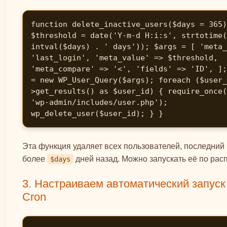
function delete_inactive_users($days = 365)
$threshold = date('Y-m-d H:i:s', strtotime(
intval($days) . ' days')); $args = [ 'meta_
'last_login', 'meta_value' => $threshold, 
'meta_compare' => '<', 'fields' => 'ID', ];
= new WP_User_Query($args); foreach ($user_
>get_results() as $user_id) { require_once(
'wp-admin/includes/user.php'); 
wp_delete_user($user_id); } }
Эта функция удаляет всех пользователей, последний
более
дней назад. Можно запускать её по рас
$days
3. Настраиваем автоматический запуск
Cron