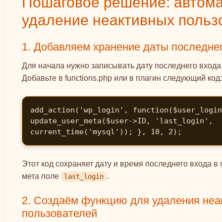
Пошаговое решение: автома
удаление неактивных польз
1. Добавляем хранение даты последне
Для начала нужно записывать дату последнего входа
Добавьте в functions.php или в плагин следующий код:
add_action('wp_login', function($user_login
update_user_meta($user->ID, 'last_login', 
current_time('mysql')); }, 10, 2);
Этот код сохраняет дату и время последнего входа в
мета поле
.
last_login
2. Создаём функцию для удаления неа
пользователей