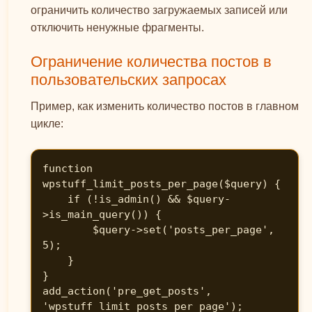
ограничить количество загружаемых записей или
отключить ненужные фрагменты.
Ограничение количества постов в
пользовательских запросах
Пример, как изменить количество постов в главном
цикле:
function 
wpstuff_limit_posts_per_page($query) {

    if (!is_admin() && $query-
>is_main_query()) {

        $query->set('posts_per_page', 
5);

    }

}

add_action('pre_get_posts', 
'wpstuff_limit_posts_per_page');