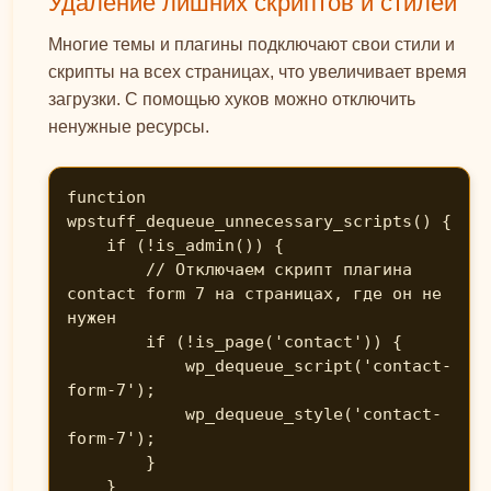
Удаление лишних скриптов и стилей
Многие темы и плагины подключают свои стили и
скрипты на всех страницах, что увеличивает время
загрузки. С помощью хуков можно отключить
ненужные ресурсы.
function 
wpstuff_dequeue_unnecessary_scripts() {

    if (!is_admin()) {

        // Отключаем скрипт плагина 
contact form 7 на страницах, где он не 
нужен

        if (!is_page('contact')) {

            wp_dequeue_script('contact-
form-7');

            wp_dequeue_style('contact-
form-7');

        }

    }
