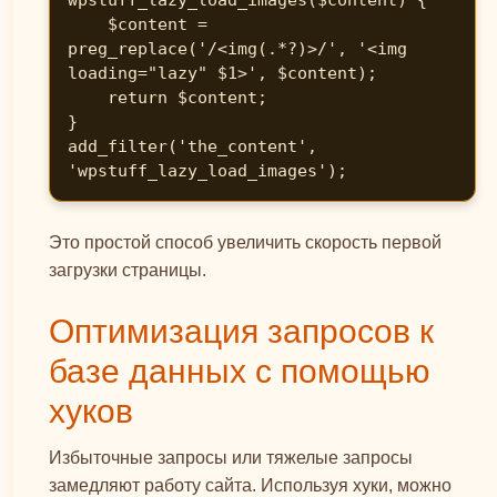
wpstuff_lazy_load_images($content) {

    $content = 
preg_replace('/<img(.*?)>/', '<img 
loading="lazy" $1>', $content);

    return $content;

}

add_filter('the_content', 
'wpstuff_lazy_load_images');
Это простой способ увеличить скорость первой
загрузки страницы.
Оптимизация запросов к
базе данных с помощью
хуков
Избыточные запросы или тяжелые запросы
замедляют работу сайта. Используя хуки, можно