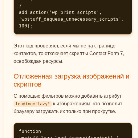
}

add_action('wp_print_scripts', 
'wpstuff_dequeue_unnecessary_scripts', 
100);
Этот код проверяет, если мы не на странице
контактов, то отключает скрипты Contact Form 7,
освобождая ресурсы.
Отложенная загрузка изображений и
скриптов
С помощью фильтров можно добавить атрибут
к изображениям, что позволит
loading="lazy"
браузеру загружать их только при прокрутке.
function 