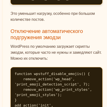
Это уменьшит нагрузку, особенно при большом
количестве постов.
Отключение автоматического
подгружения эмодзи
WordPress по умолчанию загружает скрипты
эмодзи, которые часто не нужны и замедляют сайт.
Можно их отключить:
function wpstuff_disable_emojis() {

    remove_action('wp_head', 
'print_emoji_detection_script', 7);

    remove_action('wp_print_styles', 
'print_emoji_styles');

}

add_action('init', 