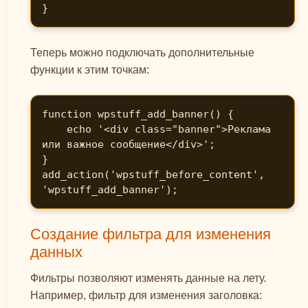
}
Теперь можно подключать дополнительные
функции к этим точкам:
function wpstuff_add_banner() {

    echo '<div class="banner">Реклама 
или важное сообщение</div>';

}

add_action('wpstuff_before_content', 
'wpstuff_add_banner');
Создание фильтра для изменения
данных
Фильтры позволяют изменять данные на лету.
Например, фильтр для изменения заголовка: