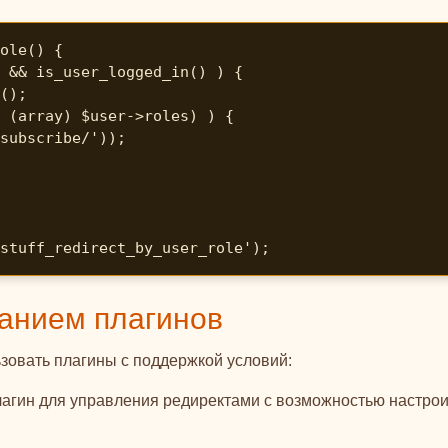
ole() {

stuff_redirect_by_user_role');
ванием плагинов
ьзовать плагины с поддержкой условий:
гин для управления редиректами с возможностью настрои