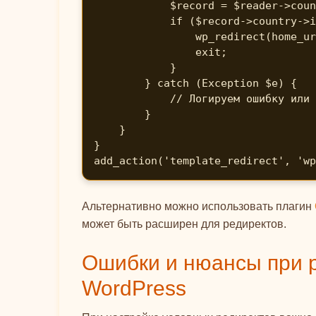
            $record = $reader->country($_SERVER['REMOTE_ADDR']);

            if ($record->country->isoCode === 'RU' && !is_page('ru-version')) {

                wp_redirect(home_url('/ru-version/'));

                exit;

            }

        } catch (Exception $e) {

            // Логируем ошибку или игнорируем

        }

    }

}

add_action('template_redirect', 'wp
Альтернативно можно использовать плагин
может быть расширен для редиректов.
Ошибки и нюансы при р
WordPress