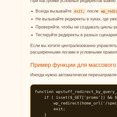
При настройке условных редиректов важно 
Всегда вызывайте
после
exit;
wp_redi
Не вызывайте редиректы в хуках, где уже
Проверяйте, чтобы не создавать циклы р
Тестируйте редиректы в разных сценариях
Если вы хотите централизованно управлять 
расширенными логами и условными правил
Пример функции для массового 
Иногда нужно автоматически перенаправля
function wpstuff_redirect_by_query_
    if ( isset($_GET['promo']) && $_GET['promo'] === 'special' ) {

        wp_redirect(home_url('/special-offer/'));

        exit;

    }
