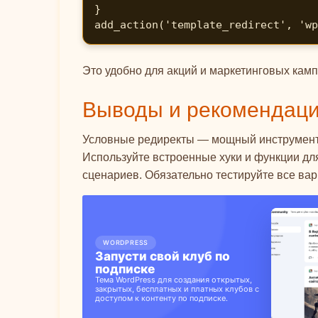
}

add_action('template_redirect', 'wp
Это удобно для акций и маркетинговых кам
Выводы и рекомендац
Условные редиректы — мощный инструмент д
Используйте встроенные хуки и функции дл
сценариев. Обязательно тестируйте все ва