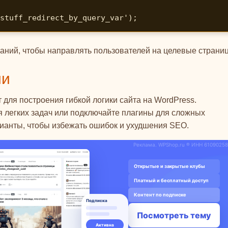
stuff_redirect_by_query_var');
паний, чтобы направлять пользователей на целевые страни
ии
ля построения гибкой логики сайта на WordPress.
я легких задач или подключайте плагины для сложных
рианты, чтобы избежать ошибок и ухудшения SEO.