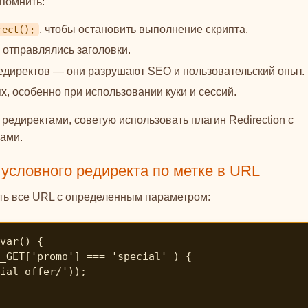
помнить:
, чтобы остановить выполнение скрипта.
rect();
 отправлялись заголовки.
едиректов — они разрушают SEO и пользовательский опыт.
, особенно при использовании куки и сессий.
редиректами, советую использовать плагин Redirection с
ами.
условного редиректа по метке в URL
ть все URL с определенным параметром:
var() {
