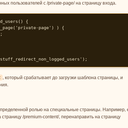
ых пользователей с /private-page/ на страницу входа.
d_users() {

stuff_redirect_non_logged_users');
, который срабатывает до загрузки шаблона страницы, и
t
ния.
определенной ролью на специальные страницы. Например, 
 страницу /premium-content/, перенаправить на страницу