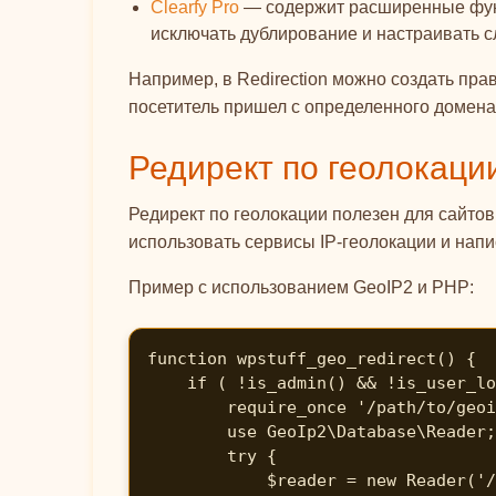
Clearfy Pro
— содержит расширенные функ
исключать дублирование и настраивать 
Например, в Redirection можно создать пра
посетитель пришел с определенного домена 
Редирект по геолокаци
Редирект по геолокации полезен для сайтов
использовать сервисы IP-геолокации и напис
Пример с использованием GeoIP2 и PHP:
function wpstuff_geo_redirect() {

    if ( !is_admin() && !is_user_logged_in() ) {

        require_once '/path/to/geoip2.phar';

        use GeoIp2\Database\Reader;

        try {

            $reader = new Reader('/path/to/GeoLite2-Country.mmdb');
