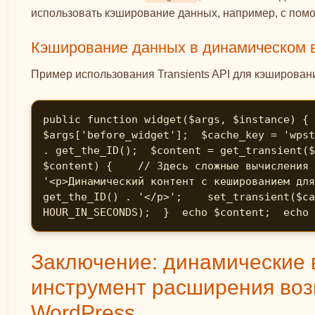
использовать кэширование данных, например, с помощ
Кэширование данных в динамическом 
Пример использования Transients API для кэшировани
public function widget($args, $instance) { 
$args['before_widget'];  $cache_key = 'wpst
. get_the_ID();  $content = get_transient($
$content) {    // Здесь сложные вычисления 
'<p>Динамический контент с кешированием для
get_the_ID() . '</p>';    set_transient($ca
HOUR_IN_SECONDS);  }  echo $content;  echo 
Заключение: динамические
инструмент расширения во
WordPress