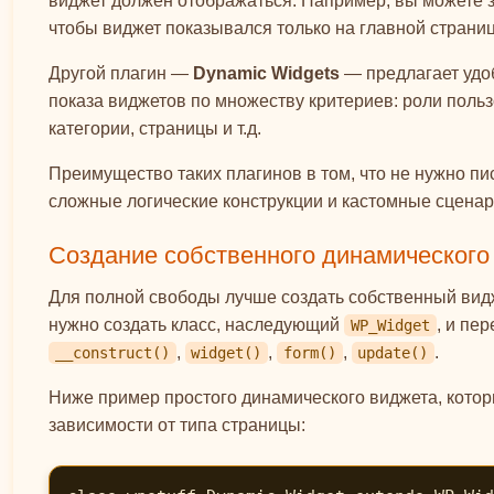
виджет должен отображаться. Например, вы можете 
чтобы виджет показывался только на главной страниц
Другой плагин —
Dynamic Widgets
— предлагает удо
показа виджетов по множеству критериев: роли польз
категории, страницы и т.д.
Преимущество таких плагинов в том, что не нужно пис
сложные логические конструкции и кастомные сценар
Создание собственного динамического в
Для полной свободы лучше создать собственный видж
нужно создать класс, наследующий
, и пе
WP_Widget
,
,
,
.
__construct()
widget()
form()
update()
Ниже пример простого динамического виджета, котор
зависимости от типа страницы: