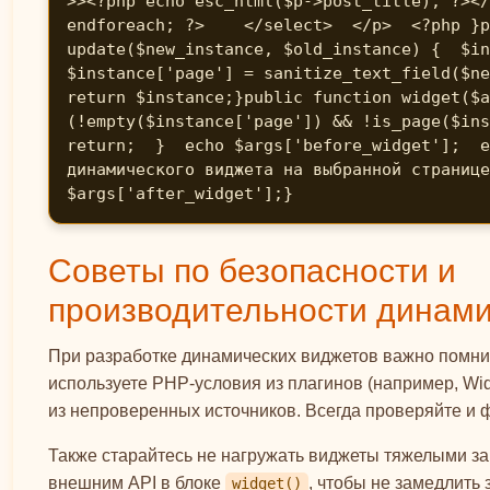
>><?php echo esc_html($p->post_title); ?></
endforeach; ?>    </select>  </p>  <?php }p
update($new_instance, $old_instance) {  $in
$instance['page'] = sanitize_text_field($ne
return $instance;}public function widget($a
(!empty($instance['page']) && !is_page($ins
return;  }  echo $args['before_widget'];  e
динамического виджета на выбранной странице
$args['after_widget'];}
Советы по безопасности и
производительности динами
При разработке динамических виджетов важно помнит
используете PHP-условия из плагинов (например, Widg
из непроверенных источников. Всегда проверяйте и 
Также старайтесь не нагружать виджеты тяжелыми за
внешним API в блоке
, чтобы не замедлить 
widget()