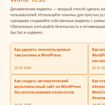
Динамические виджеты — мощный способ сделать ваш
пользователей. Используйте плагины для простых ус
сценариев создавайте собственные виджеты с уникал
Обязательно учитывайте безопасность и оптимизаци
быстро и надежно.
Как удалить неиспользуемые
Как ис
таксономии в WordPress
WordPr
настро
25.02.2026
22.11.2
Как создать автоматический
Как от
мультиязычный сайт на WordPress
обнов
без использования полиглотов
WooCo
безоп
24.01.2026
19.05.2