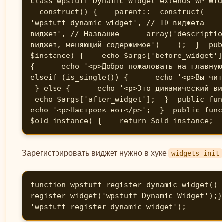
class wpstuff_Dynamic_Widget extends WP_Wid
__construct() {    parent::__construct(    
'wpstuff_dynamic_widget', // ID виджета    
виджет', // Название      array('descriptio
виджет, меняющий содержимое')    );  }  pub
$instance) {    echo $args['before_widget']
{      echo '<p>Добро пожаловать на главную
elseif (is_single()) {      echo '<p>Вы чит
 } else {      echo '<p>Это динамический ви
 echo $args['after_widget'];  }  public fun
echo '<p>Настроек нет</p>';  }  public func
$old_instance) {    return $old_instance;  
Зарегистрировать виджет нужно в хуке
widgets_init
function wpstuff_register_dynamic_widget() 
register_widget('wpstuff_Dynamic_Widget');}
'wpstuff_register_dynamic_widget');