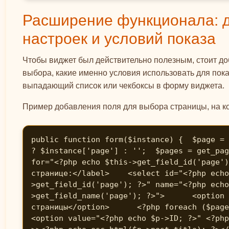
Расширение функционала: 
настроек и условий показа
Чтобы виджет был действительно полезным, стоит до
выбора, какие именно условия использовать для пок
выпадающий список или чекбоксы в форму виджета.
Пример добавления поля для выбора страницы, на ко
public function form($instance) {  $page = 
? $instance['page'] : '';  $pages = get_pag
for="<?php echo $this->get_field_id('page')
странице:</label>    <select id="<?php echo
>get_field_id('page'); ?>" name="<?php echo
>get_field_name('page'); ?>">      <option 
страницы</option>      <?php foreach ($page
<option value="<?php echo $p->ID; ?>" <?php