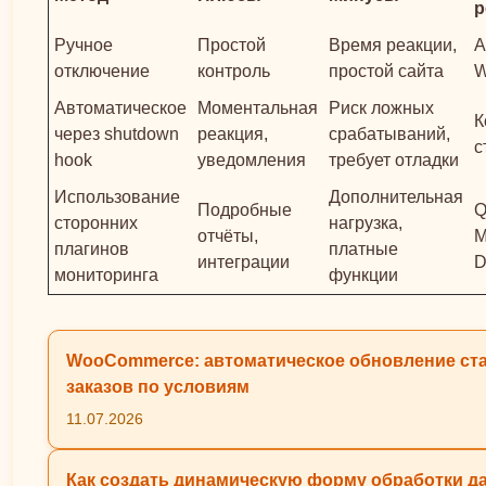
р
Ручное
Простой
Время реакции,
А
отключение
контроль
простой сайта
W
Автоматическое
Моментальная
Риск ложных
К
через shutdown
реакция,
срабатываний,
с
hook
уведомления
требует отладки
Использование
Дополнительная
Подробные
Q
сторонних
нагрузка,
отчёты,
M
плагинов
платные
интеграции
D
мониторинга
функции
WooCommerce: автоматическое обновление ст
заказов по условиям
11.07.2026
Как создать динамическую форму обработки д