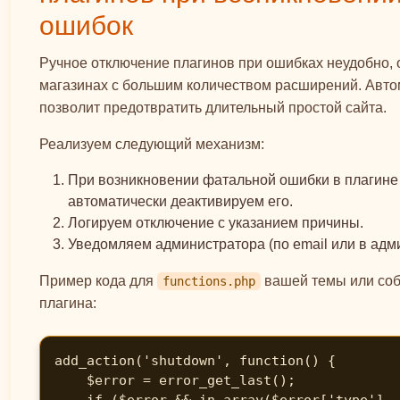
ошибок
Ручное отключение плагинов при ошибках неудобно, 
магазинах с большим количеством расширений. Авт
позволит предотвратить длительный простой сайта.
Реализуем следующий механизм:
При возникновении фатальной ошибки в плагин
автоматически деактивируем его.
Логируем отключение с указанием причины.
Уведомляем администратора (по email или в адми
Пример кода для
вашей темы или соб
functions.php
плагина:
add_action('shutdown', function() {

    $error = error_get_last();

    if ($error && in_array($error['type'], 