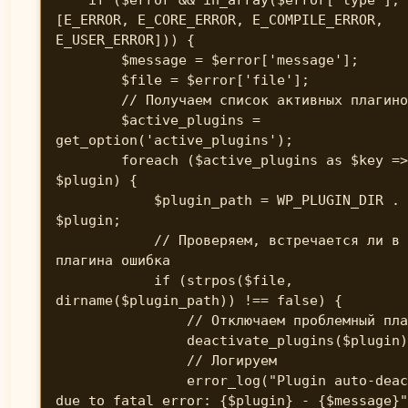
[E_ERROR, E_CORE_ERROR, E_COMPILE_ERROR, 
E_USER_ERROR])) {

        $message = $error['message'];

        $file = $error['file'];

        // Получаем список активных плагинов

        $active_plugins = 
get_option('active_plugins');

        foreach ($active_plugins as $key => 
$plugin) {

            $plugin_path = WP_PLUGIN_DIR . '/' . 
$plugin;

            // Проверяем, встречается ли в файле 
плагина ошибка

            if (strpos($file, 
dirname($plugin_path)) !== false) {

                // Отключаем проблемный плагин

                deactivate_plugins($plugin);

                // Логируем

                error_log("Plugin auto-deactivated 
due to fatal error: {$plugin} - {$message}"