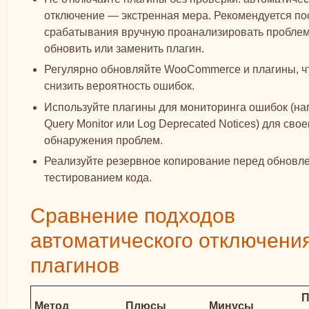
отключение — экстренная мера. Рекомендуется по
срабатывания вручную проанализировать проблем
обновить или заменить плагин.
Регулярно обновляйте WooCommerce и плагины, ч
снизить вероятность ошибок.
Используйте плагины для мониторинга ошибок (на
Query Monitor или Log Deprecated Notices) для св
обнаружения проблем.
Реализуйте резервное копирование перед обновл
тестированием кода.
Сравнение подходов
автоматического отключени
плагинов
П
Метод
Плюсы
Минусы