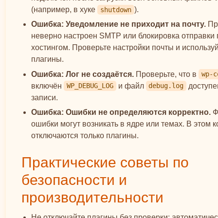
(например, в хуке
).
shutdown
Ошибка: Уведомление не приходит на почту.
Пр
неверно настроен SMTP или блокировка отправки
хостингом. Проверьте настройки почты и использу
плагины.
Ошибка: Лог не создаётся.
Проверьте, что в
wp-c
включён
и файл
доступе
WP_DEBUG_LOG
debug.log
записи.
Ошибка: Ошибки не определяются корректно.
Ф
ошибки могут возникать в ядре или темах. В этом к
отключаются только плагины.
Практические советы по
безопасности и
производительности
Не отключайте плагины без проверки: автоматиче