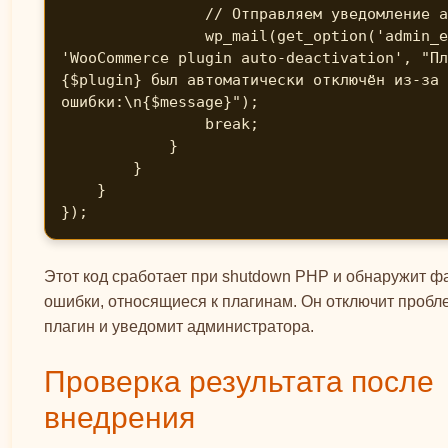
                // Отправляем уведомление админу

                wp_mail(get_option('admin_email'), 
'WooCommerce plugin auto-deactivation', "Пл
{$plugin} был автоматически отключён из-за 
ошибки:\n{$message}");

                break;

            }

        }

    }

});
Этот код сработает при shutdown PHP и обнаружит 
ошибки, относящиеся к плагинам. Он отключит проб
плагин и уведомит администратора.
Проверка результата после
внедрения